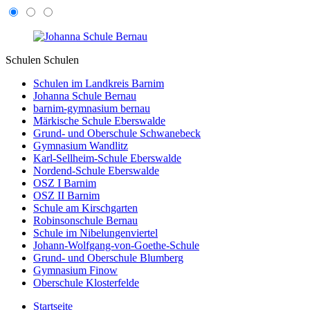
Schulen
Schulen
Schulen im Landkreis Barnim
Johanna Schule Bernau
barnim-gymnasium bernau
Märkische Schule Eberswalde
Grund- und Oberschule Schwanebeck
Gymnasium Wandlitz
Karl-Sellheim-Schule Eberswalde
Nordend-Schule Eberswalde
OSZ I Barnim
OSZ II Barnim
Schule am Kirschgarten
Robinsonschule Bernau
Schule im Nibelungenviertel
Johann-Wolfgang-von-Goethe-Schule
Grund- und Oberschule Blumberg
Gymnasium Finow
Oberschule Klosterfelde
Startseite